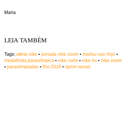
Maria
LEIA TAMBÉM
Tags:
atleta nike
•
jornada nike zoom
•
marlou van rhijn
•
medalhista paraolímpica
•
nike corre
•
nike rio
•
nike zoom
•
paraolimpíadas
•
Rio 2016
•
sprint runner