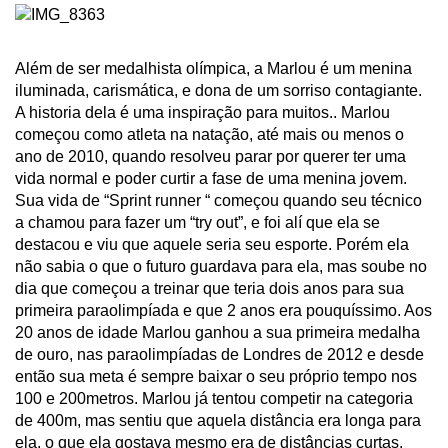
Além de ser medalhista olímpica, a Marlou é um menina
iluminada, carismática, e dona de um sorriso contagiante.
A historia dela é uma inspiração para muitos.. Marlou
começou como atleta na natação, até mais ou menos o
ano de 2010, quando resolveu parar por querer ter uma
vida normal e poder curtir a fase de uma menina jovem.
Sua vida de “Sprint runner “ começou quando seu técnico
a chamou para fazer um “try out”, e foi alí que ela se
destacou e viu que aquele seria seu esporte. Porém ela
não sabia o que o futuro guardava para ela, mas soube no
dia que começou a treinar que teria dois anos para sua
primeira paraolimpíada e que 2 anos era pouquíssimo. Aos
20 anos de idade Marlou ganhou a sua primeira medalha
de ouro, nas paraolimpíadas de Londres de 2012 e desde
então sua meta é sempre baixar o seu próprio tempo nos
100 e 200metros. Marlou já tentou competir na categoria
de 400m, mas sentiu que aquela distância era longa para
ela, o que ela gostava mesmo era de distâncias curtas,