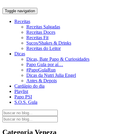
Toggle navigation
Receitas
Receitas Salgadas
Receitas Doces
Receitas Fit
Sucos/Shakes & Drinks
Receitas do Leitor
Dicas
Dicas, Bate Papo & Curiosidades
Papo Gula por aí…
#PapoGulaRun
Dicas da Nutri Julia Engel
Antes & Depois
Cardápio do dia
Playlist
Papo PSI
S.O.S. Gula
Categoria
Veneza