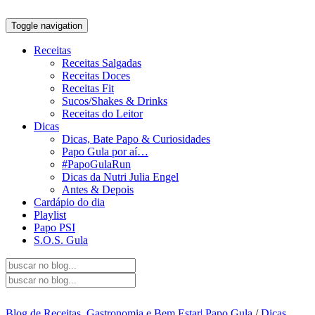
Toggle navigation
Receitas
Receitas Salgadas
Receitas Doces
Receitas Fit
Sucos/Shakes & Drinks
Receitas do Leitor
Dicas
Dicas, Bate Papo & Curiosidades
Papo Gula por aí…
#PapoGulaRun
Dicas da Nutri Julia Engel
Antes & Depois
Cardápio do dia
Playlist
Papo PSI
S.O.S. Gula
Blog de Receitas, Gastronomia e Bem Estar| Papo Gula
/
Dicas,