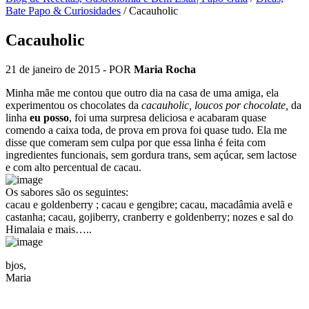
Bate Papo & Curiosidades
/
Cacauholic
Cacauholic
21 de janeiro de 2015
- POR
Maria Rocha
Minha mãe me contou que outro dia na casa de uma amiga, ela
experimentou os chocolates da
cacauholic, loucos por chocolate,
da
linha
eu posso
, foi uma surpresa deliciosa e acabaram quase
comendo a caixa toda, de prova em prova foi quase tudo. Ela me
disse que comeram sem culpa por que essa linha é feita com
ingredientes funcionais, sem gordura trans, sem açúcar, sem lactose
e com alto percentual de cacau.
Os sabores são os seguintes:
cacau e goldenberry ; cacau e gengibre; cacau, macadâmia avelã e
castanha; cacau, gojiberry, cranberry e goldenberry; nozes e sal do
Himalaia e mais…..
bjos,
Maria