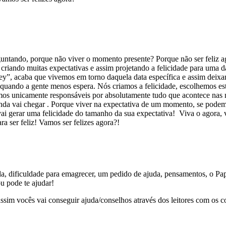
untando, porque não viver o momento presente? Porque não ser feliz ag
criando muitas expectativas e assim projetando a felicidade para uma 
ey”, acaba que vivemos em torno daquela data específica e assim deixa
 quando a gente menos espera. Nós criamos a felicidade, escolhemos est
os unicamente responsáveis por absolutamente tudo que acontece nas no
inda vai chegar . Porque viver na expectativa de um momento, se podem
 vai gerar uma felicidade do tamanho da sua expectativa! Viva o agora, 
ra ser feliz! Vamos ser felizes agora?!
a, dificuldade para emagrecer, um pedido de ajuda, pensamentos, o Pap
ou pode te ajudar!
ssim vocês vai conseguir ajuda/conselhos através dos leitores com os c