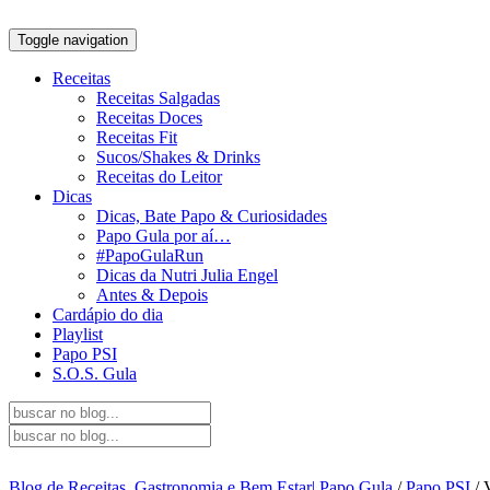
Toggle navigation
Receitas
Receitas Salgadas
Receitas Doces
Receitas Fit
Sucos/Shakes & Drinks
Receitas do Leitor
Dicas
Dicas, Bate Papo & Curiosidades
Papo Gula por aí…
#PapoGulaRun
Dicas da Nutri Julia Engel
Antes & Depois
Cardápio do dia
Playlist
Papo PSI
S.O.S. Gula
Blog de Receitas, Gastronomia e Bem Estar| Papo Gula
/
Papo PSI
/