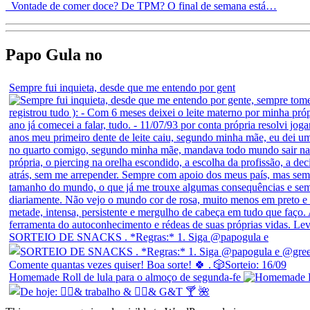
Vontade de comer doce? De TPM? O final de semana está…
Papo Gula no
Sempre fui inquieta, desde que me entendo por gent
SORTEIO DE SNACKS . *Regras:* 1. Siga @papogula e
Homemade Roll de lula para o almoço de segunda-fe