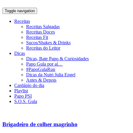
Toggle navigation
Receitas
Receitas Salgadas
Receitas Doces
Receitas Fit
Sucos/Shakes & Drinks
Receitas do Leitor
Dicas
Dicas, Bate Papo & Curiosidades
Papo Gula por aí…
#PapoGulaRun
Dicas da Nutri Julia Engel
Antes & Depois
Cardápio do dia
Playlist
Papo PSI
S.O.S. Gula
Brigadeiro de colher magrinho