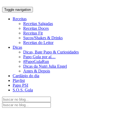
Toggle navigation
Receitas
Receitas Salgadas
Receitas Doces
Receitas Fit
Sucos/Shakes & Drinks
Receitas do Leitor
Dicas
Dicas, Bate Papo & Curiosidades
Papo Gula por aí…
#PapoGulaRun
Dicas da Nutri Julia Engel
Antes & Depois
Cardápio do dia
Playlist
Papo PSI
S.O.S. Gula