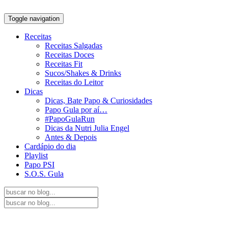
Toggle navigation
Receitas
Receitas Salgadas
Receitas Doces
Receitas Fit
Sucos/Shakes & Drinks
Receitas do Leitor
Dicas
Dicas, Bate Papo & Curiosidades
Papo Gula por aí…
#PapoGulaRun
Dicas da Nutri Julia Engel
Antes & Depois
Cardápio do dia
Playlist
Papo PSI
S.O.S. Gula