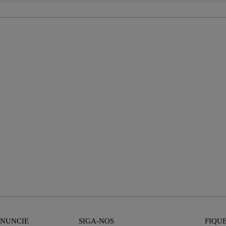
NUNCIE
SIGA-NOS
FIQU