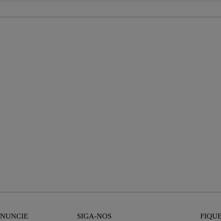
NUNCIE
SIGA-NOS
FIQU