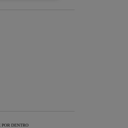
E POR DENTRO