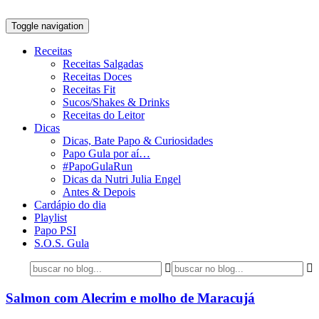
Toggle navigation
Receitas
Receitas Salgadas
Receitas Doces
Receitas Fit
Sucos/Shakes & Drinks
Receitas do Leitor
Dicas
Dicas, Bate Papo & Curiosidades
Papo Gula por aí…
#PapoGulaRun
Dicas da Nutri Julia Engel
Antes & Depois
Cardápio do dia
Playlist
Papo PSI
S.O.S. Gula
Salmon com Alecrim e molho de Maracujá