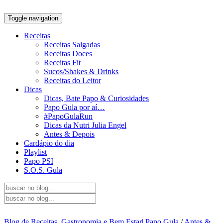
Toggle navigation
Receitas
Receitas Salgadas
Receitas Doces
Receitas Fit
Sucos/Shakes & Drinks
Receitas do Leitor
Dicas
Dicas, Bate Papo & Curiosidades
Papo Gula por aí…
#PapoGulaRun
Dicas da Nutri Julia Engel
Antes & Depois
Cardápio do dia
Playlist
Papo PSI
S.O.S. Gula
Blog de Receitas, Gastronomia e Bem Estar| Papo Gula
/
Antes &