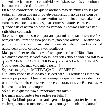
alimentar, e juntamente com atividades físicas, sem fazer nenhuma
loucura, está tudo dando certo!
Eu tenho consciência de que tô abrindo mão de muitas coisas pra
seguir em busca dos meus objetivos,abrindo mão de sair com os
amigos,das reuniões familiares,enfim estou muito antisocial,críticas
estou recebendo aos montes ,mais críticas maiores eu recebia
quando estava acima do peso,na verdade as pessoas nunca estão
satisfeitas com nada!
Só eu sei o quanto isso é importante pra mim,o quanto isso me faz
bem,eu estou fazendo isso por mim ,não pelo outros… Motivação
para si mesmo é isso… você dá um duro danado e quando você está
quase desistindo, começa a ver resultados.
Mas, para obter resultados você tem que dar duro! Não adianta
reclamar e chorar, se você não mudou seu estilo de vida! SOMOS o
que COMEMOS! COLHEMOS o que PLANTAMOS! Fácil??
Óbvio que não, mas vale mto a pena!!!
Seja vc sua própria MOTIVAÇÃO… SEMPRE!!!
O quanto você está disposto a se dedicar? Os resultados virão na
mesma proporção. Quero ser exemplo e quando você se dedica à
um propósito tudo é possível, pode demorar, mas você chega lá. A
luta continua hoje e sempre.
Só eu sei o quanto isso é importante pra mim !
E o mais importante é ter saúde e ser feliz !
Obrigada Mimis por ajudar tanta gente,obrigada por ter feito eu
encherga como eu me encontrava e começar a minha mudança !