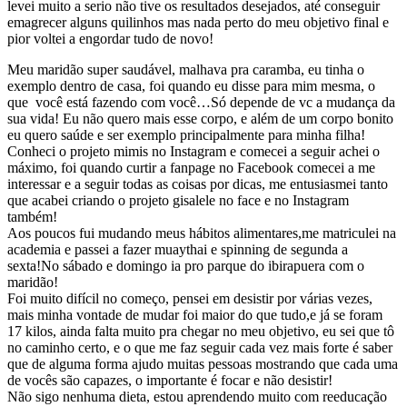
levei muito a serio não tive os resultados desejados, até conseguir
emagrecer alguns quilinhos mas nada perto do meu objetivo final e
pior voltei a engordar tudo de novo!
Meu maridão super saudável, malhava pra caramba, eu tinha o
exemplo dentro de casa, foi quando eu disse para mim mesma, o
que você está fazendo com você…Só depende de vc a mudança da
sua vida! Eu não quero mais esse corpo, e além de um corpo bonito
eu quero saúde e ser exemplo principalmente para minha filha!
Conheci o projeto mimis no Instagram e comecei a seguir achei o
máximo, foi quando curtir a fanpage no Facebook comecei a me
interessar e a seguir todas as coisas por dicas, me entusiasmei tanto
que acabei criando o projeto gisalele no face e no Instagram
também!
Aos poucos fui mudando meus hábitos alimentares,me matriculei na
academia e passei a fazer muaythai e spinning de segunda a
sexta!No sábado e domingo ia pro parque do ibirapuera com o
maridão!
Foi muito difícil no começo, pensei em desistir por várias vezes,
mais minha vontade de mudar foi maior do que tudo,e já se foram
17 kilos, ainda falta muito pra chegar no meu objetivo, eu sei que tô
no caminho certo, e o que me faz seguir cada vez mais forte é saber
que de alguma forma ajudo muitas pessoas mostrando que cada uma
de vocês são capazes, o importante é focar e não desistir!
Não sigo nenhuma dieta, estou aprendendo muito com reeducação