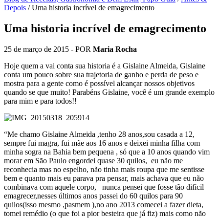
Depois
/
Uma historia incrível de emagrecimento
Uma historia incrível de emagrecimento
25 de março de 2015
- POR
Maria Rocha
Hoje quem a vai conta sua historia é a Gislaine Almeida, Gislaine
conta um pouco sobre sua trajetoria de ganho e perda de peso e
mostra para a gente como é possível alcançar nossos objetivos
quando se que muito! Parabéns Gislaine, você é um grande exemplo
para mim e para todos!!
“Me chamo Gislaine Almeida ,tenho 28 anos,sou casada a 12,
sempre fui magra, fui mãe aos 16 anos e deixei minha filha com
minha sogra na Bahia bem pequena , só que a 10 anos quando vim
morar em São Paulo engordei quase 30 quilos, eu não me
reconhecia mas no espelho, não tinha mais roupa que me sentisse
bem e quanto mais eu parava pra pensar, mais achava que eu não
combinava com aquele corpo, nunca pensei que fosse tão difícil
emagrecer,nesses últimos anos passei do 60 quilos para 90
quilos(isso mesmo ,pasmem ),no ano 2013 comecei a fazer dieta,
tomei remédio (o que foi a pior besteira que já fiz) mais como não