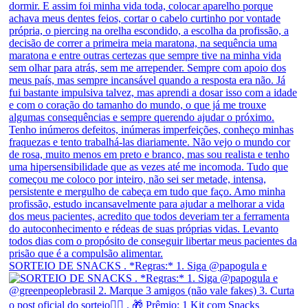
SORTEIO DE SNACKS . *Regras:* 1. Siga @papogula e