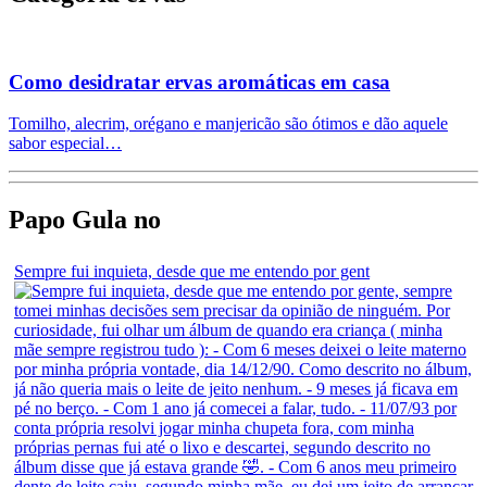
Como desidratar ervas aromáticas em casa
Tomilho, alecrim, orégano e manjericão são ótimos e dão aquele
sabor especial…
Papo Gula no
Sempre fui inquieta, desde que me entendo por gent