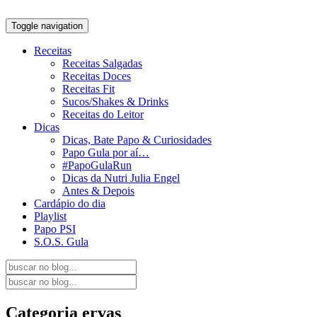
Toggle navigation
Receitas
Receitas Salgadas
Receitas Doces
Receitas Fit
Sucos/Shakes & Drinks
Receitas do Leitor
Dicas
Dicas, Bate Papo & Curiosidades
Papo Gula por aí…
#PapoGulaRun
Dicas da Nutri Julia Engel
Antes & Depois
Cardápio do dia
Playlist
Papo PSI
S.O.S. Gula
Categoria
ervas