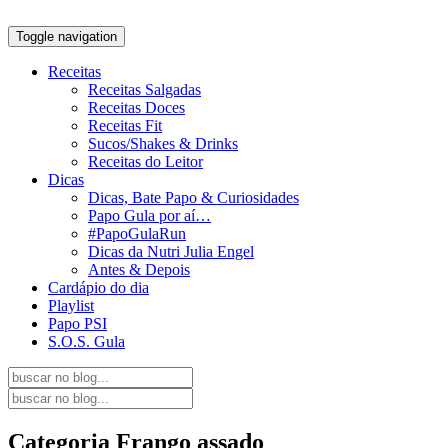
Toggle navigation
Receitas
Receitas Salgadas
Receitas Doces
Receitas Fit
Sucos/Shakes & Drinks
Receitas do Leitor
Dicas
Dicas, Bate Papo & Curiosidades
Papo Gula por aí…
#PapoGulaRun
Dicas da Nutri Julia Engel
Antes & Depois
Cardápio do dia
Playlist
Papo PSI
S.O.S. Gula
Categoria
Frango assado