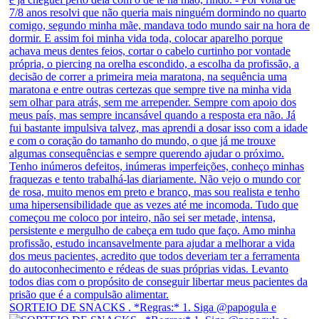
SORTEIO DE SNACKS . *Regras:* 1. Siga @papogula e