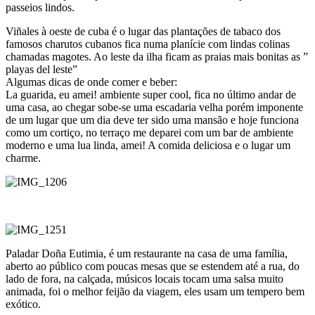
passeios lindos.
Viñales à oeste de cuba é o lugar das plantações de tabaco dos
famosos charutos cubanos fica numa planície com lindas colinas
chamadas magotes. Ao leste da ilha ficam as praias mais bonitas as ”
playas del leste”
Algumas dicas de onde comer e beber:
La guarida, eu amei! ambiente super cool, fica no último andar de
uma casa, ao chegar sobe-se uma escadaria velha porém imponente
de um lugar que um dia deve ter sido uma mansão e hoje funciona
como um cortiço, no terraço me deparei com um bar de ambiente
moderno e uma lua linda, amei! A comida deliciosa e o lugar um
charme.
Paladar Doña Eutimia, é um restaurante na casa de uma família,
aberto ao público com poucas mesas que se estendem até a rua, do
lado de fora, na calçada, músicos locais tocam uma salsa muito
animada, foi o melhor feijão da viagem, eles usam um tempero bem
exótico.