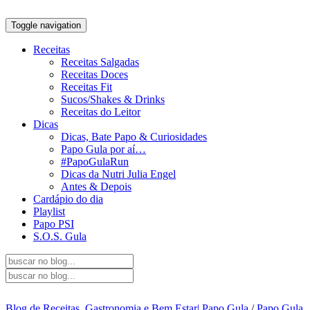
Toggle navigation
Receitas
Receitas Salgadas
Receitas Doces
Receitas Fit
Sucos/Shakes & Drinks
Receitas do Leitor
Dicas
Dicas, Bate Papo & Curiosidades
Papo Gula por aí…
#PapoGulaRun
Dicas da Nutri Julia Engel
Antes & Depois
Cardápio do dia
Playlist
Papo PSI
S.O.S. Gula
Blog de Receitas, Gastronomia e Bem Estar| Papo Gula
/
Papo Gula