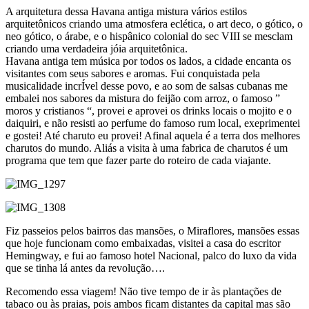
A arquitetura dessa Havana antiga mistura vários estilos
arquitetônicos criando uma atmosfera eclética, o art deco, o gótico, o
neo gótico, o árabe, e o hispânico colonial do sec VIII se mesclam
criando uma verdadeira jóia arquitetônica.
Havana antiga tem música por todos os lados, a cidade encanta os
visitantes com seus sabores e aromas. Fui conquistada pela
musicalidade incrÍvel desse povo, e ao som de salsas cubanas me
embalei nos sabores da mistura do feijão com arroz, o famoso ”
moros y cristianos “, provei e aprovei os drinks locais o mojito e o
daiquiri, e não resisti ao perfume do famoso rum local, exeprimentei
e gostei! Até charuto eu provei! Afinal aquela é a terra dos melhores
charutos do mundo. Aliás a visita à uma fabrica de charutos é um
programa que tem que fazer parte do roteiro de cada viajante.
Fiz passeios pelos bairros das mansões, o Miraflores, mansões essas
que hoje funcionam como embaixadas, visitei a casa do escritor
Hemingway, e fui ao famoso hotel Nacional, palco do luxo da vida
que se tinha lá antes da revolução….
Recomendo essa viagem! Não tive tempo de ir às plantações de
tabaco ou às praias, pois ambos ficam distantes da capital mas são