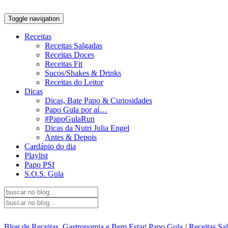
Toggle navigation
Receitas
Receitas Salgadas
Receitas Doces
Receitas Fit
Sucos/Shakes & Drinks
Receitas do Leitor
Dicas
Dicas, Bate Papo & Curiosidades
Papo Gula por aí…
#PapoGulaRun
Dicas da Nutri Julia Engel
Antes & Depois
Cardápio do dia
Playlist
Papo PSI
S.O.S. Gula
Blog de Receitas, Gastronomia e Bem Estar| Papo Gula
/
Receitas Sa