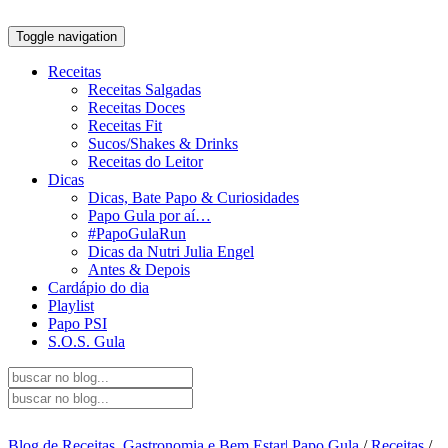
Toggle navigation
Receitas
Receitas Salgadas
Receitas Doces
Receitas Fit
Sucos/Shakes & Drinks
Receitas do Leitor
Dicas
Dicas, Bate Papo & Curiosidades
Papo Gula por aí…
#PapoGulaRun
Dicas da Nutri Julia Engel
Antes & Depois
Cardápio do dia
Playlist
Papo PSI
S.O.S. Gula
Blog de Receitas, Gastronomia e Bem Estar| Papo Gula
/
Receitas
/