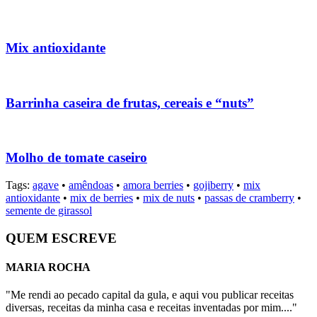
Mix antioxidante
Barrinha caseira de frutas, cereais e “nuts”
Molho de tomate caseiro
Tags:
agave
•
amêndoas
•
amora berries
•
gojiberry
•
mix
antioxidante
•
mix de berries
•
mix de nuts
•
passas de cramberry
•
semente de girassol
QUEM ESCREVE
MARIA ROCHA
"Me rendi ao pecado capital da gula, e aqui vou publicar receitas
diversas, receitas da minha casa e receitas inventadas por mim...."