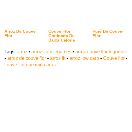
Arroz De Couve
Couve Flor
Purê De Couve-
Flor
Gratinada De
Flor
Baixa Caloria
Tags:
arroz
•
arroz com legumes
•
arroz couve flor legumes
•
arroz de couve flor
•
arroz fit
•
arroz low carb
•
Couve flor
•
couve flor que imita arroz