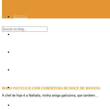
RECEITAS
DICAS
CARDÁPIO DO DIA
PLAYLIST
PAPO PSI
BOLO PROTEICO COM COBERTURA DE DOCE DE BANANA
A chef de hoje é a Nathalia, minha amiga gatíssima, que também…
S.O.S. GULA