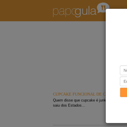
R
CUPCAKE FUNCIONAL DE CANELA E 
Quem disse que cupcake é junk food? O cu
saiu dos Estados…