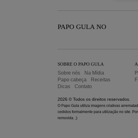
PAPO GULA NO
SOBRE O PAPO GULA
A
Sobre nós
Na Mídia
P
Papo cabeça
Receitas
F
Dicas
Contato
2026 © Todos os direitos reservados.
O Papo Gula utiliza imagens criativas arremata
cedidos formalmente para utilização no site. Po
removida. ;)