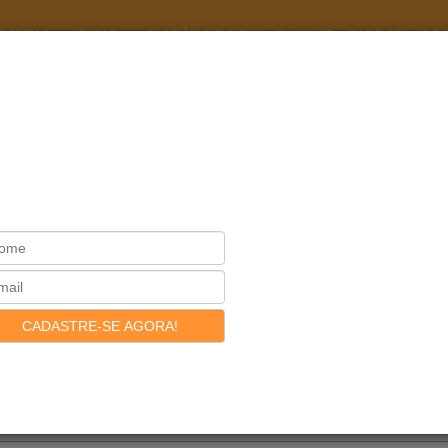
ECEITAS
DICAS
CARDÁPIO DO DIA
PLAYLIST
PAPO PSI
S.O.
MEL
pcake