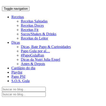
Toggle navigation
Receitas
Receitas Salgadas
Receitas Doces
Receitas Fit
Sucos/Shakes & Drinks
Receitas do Leitor
Dicas
Dicas, Bate Papo & Curiosidades
Papo Gula por aí…
#PapoGulaRun
Dicas da Nutri Julia Engel
Antes & Depois
Cardápio do dia
Playlist
Papo PSI
S.O.S. Gula