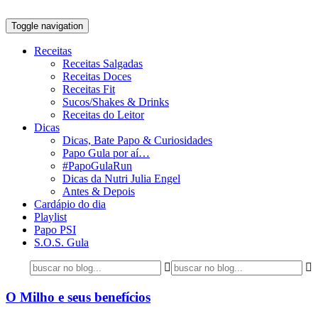
Toggle navigation
Receitas
Receitas Salgadas
Receitas Doces
Receitas Fit
Sucos/Shakes & Drinks
Receitas do Leitor
Dicas
Dicas, Bate Papo & Curiosidades
Papo Gula por aí…
#PapoGulaRun
Dicas da Nutri Julia Engel
Antes & Depois
Cardápio do dia
Playlist
Papo PSI
S.O.S. Gula
O Milho e seus benefícios