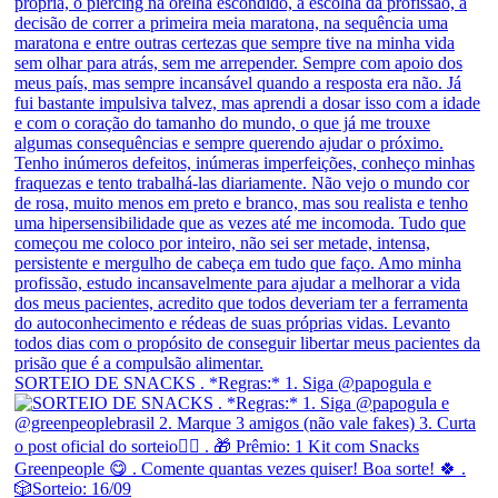
SORTEIO DE SNACKS . *Regras:* 1. Siga @papogula e