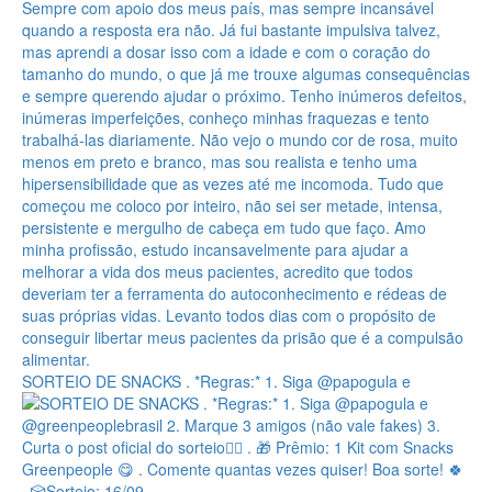
SORTEIO DE SNACKS . *Regras:* 1. Siga @papogula e