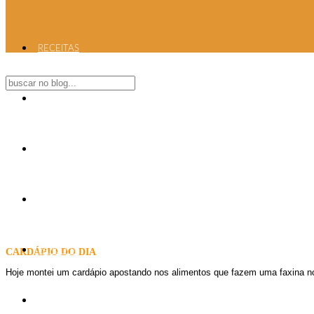
RECEITAS
DICAS
CARDÁPIO DO DIA
PLAYLIST
PAPO PSI
CARDÁPIO DO DIA
Hoje montei um cardápio apostando nos alimentos que fazem uma faxina 
S.O.S. GULA