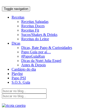
Toggle navigation
Receitas
Receitas Salgadas
Receitas Doces
Receitas Fit
Sucos/Shakes & Drinks
Receitas do Leitor
Dicas
Dicas, Bate Papo & Curiosidades
Papo Gula por aí…
#PapoGulaRun
Dicas da Nutri Julia Engel
Antes & Depois
Cardápio do dia
Playlist
Papo PSI
S.O.S. Gula