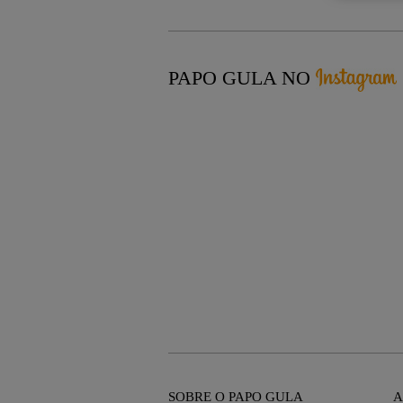
PAPO GULA NO
SOBRE O PAPO GULA
A