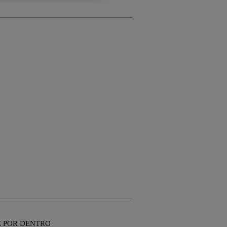
E POR DENTRO