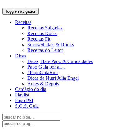
Toggle navigation
Receitas
Receitas Salgadas
Receitas Doces
Receitas Fit
Sucos/Shakes & Drinks
Receitas do Leitor
Dicas
Dicas, Bate Papo & Curiosidades
Papo Gula por aí…
#PapoGulaRun
Dicas da Nutri Julia Engel
Antes & Depois
Cardápio do dia
Playlist
Papo PSI
S.O.S. Gula