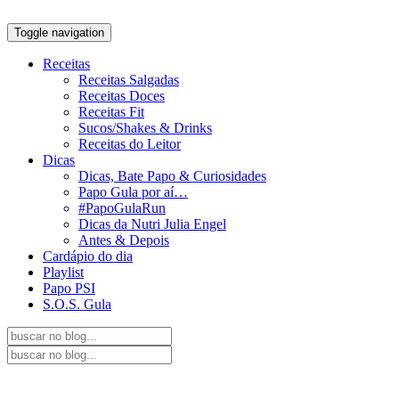
Toggle navigation
Receitas
Receitas Salgadas
Receitas Doces
Receitas Fit
Sucos/Shakes & Drinks
Receitas do Leitor
Dicas
Dicas, Bate Papo & Curiosidades
Papo Gula por aí…
#PapoGulaRun
Dicas da Nutri Julia Engel
Antes & Depois
Cardápio do dia
Playlist
Papo PSI
S.O.S. Gula