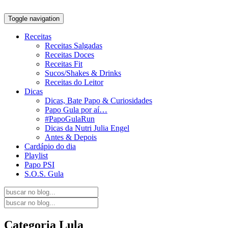
Toggle navigation
Receitas
Receitas Salgadas
Receitas Doces
Receitas Fit
Sucos/Shakes & Drinks
Receitas do Leitor
Dicas
Dicas, Bate Papo & Curiosidades
Papo Gula por aí…
#PapoGulaRun
Dicas da Nutri Julia Engel
Antes & Depois
Cardápio do dia
Playlist
Papo PSI
S.O.S. Gula
Categoria
Lula