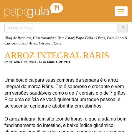
Togg
navig
Blog de Receitas, Gastronomia e Bem Estar| Papo Gula
/
Dicas, Bate Papo &
Curiosidades
/
Arroz Integral Ráris
ARROZ INTEGRAL RÁRIS
22 DE ABRIL DE 2014
- POR
MARIA ROCHA
Uma boa dica para suas compras da semana é o arroz
integral da marca Ráris. Ele é saboroso e crocante e vem
em versões saudáveis como o de 7 cereais e o de 7 grãos.
Fica uma delícia se você quiser dar um toque pessoal e
acrescentar cenoura e abobrinha em cubinhos.
O arroz integral tem alto teor de fibras, o que ajuda no bom
funcionamento do intestino, e baixo índice glicêmico,
aliado aos benefícios dos cereais e grãos passa a ser um