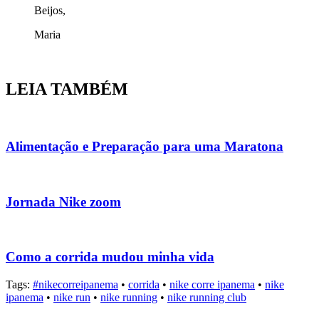
Beijos,
Maria
LEIA TAMBÉM
Alimentação e Preparação para uma Maratona
Jornada Nike zoom
Como a corrida mudou minha vida
Tags:
#nikecorreipanema
•
corrida
•
nike corre ipanema
•
nike
ipanema
•
nike run
•
nike running
•
nike running club