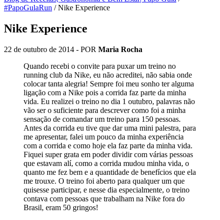
#PapoGulaRun
/
Nike Experience
Nike Experience
22 de outubro de 2014
- POR
Maria Rocha
Quando recebi o convite para puxar um treino no
running club da Nike, eu não acreditei, não sabia onde
colocar tanta alegria! Sempre foi meu sonho ter alguma
ligação com a Nike pois a corrida faz parte da minha
vida. Eu realizei o treino no dia 1 outubro, palavras não
vão ser o suficiente para descrever como foi a minha
sensação de comandar um treino para 150 pessoas.
Antes da corrida eu tive que dar uma mini palestra, para
me apresentar, falei um pouco da minha experiência
com a corrida e como hoje ela faz parte da minha vida.
Fiquei super grata em poder dividir com várias pessoas
que estavam alí, como a corrida mudou minha vida, o
quanto me fez bem e a quantidade de benefícios que ela
me trouxe. O treino foi aberto para qualquer um que
quisesse participar, e nesse dia especialmente, o treino
contava com pessoas que trabalham na Nike fora do
Brasil, eram 50 gringos!