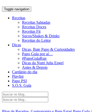
Toggle navigation
Receitas
Receitas Salgadas
Receitas Doces
Receitas Fit
Sucos/Shakes & Drinks
Receitas do Leitor
Dicas
Dicas, Bate Papo & Curiosidades
Papo Gula por aí…
#PapoGulaRun
Dicas da Nutri Julia Engel
Antes & Depois
Cardápio do dia
Playlist
Papo PSI
S.O.S. Gula
Blog de Receitas, Gastronomia e Bem Estar| Papo Gula
/