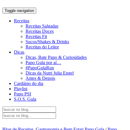
Toggle navigation
Receitas
Receitas Salgadas
Receitas Doces
Receitas Fit
Sucos/Shakes & Drinks
Receitas do Leitor
Dicas
Dicas, Bate Papo & Curiosidades
Papo Gula por aí…
#PapoGulaRun
Dicas da Nutri Julia Engel
Antes & Depois
Cardápio do dia
Playlist
Papo PSI
S.O.S. Gula
Blog de Receitas, Gastronomia e Bem Estar| Papo Gula
/
Papo