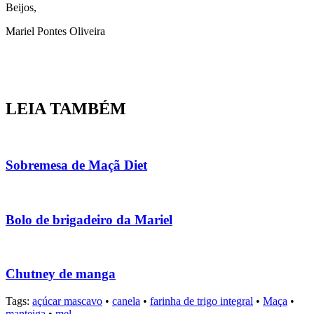
Beijos,
Mariel Pontes Oliveira
LEIA TAMBÉM
Sobremesa de Maçã Diet
Bolo de brigadeiro da Mariel
Chutney de manga
Tags:
açúcar mascavo
•
canela
•
farinha de trigo integral
•
Maça
•
manteiga
•
mel