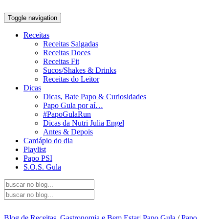
Toggle navigation
Receitas
Receitas Salgadas
Receitas Doces
Receitas Fit
Sucos/Shakes & Drinks
Receitas do Leitor
Dicas
Dicas, Bate Papo & Curiosidades
Papo Gula por aí…
#PapoGulaRun
Dicas da Nutri Julia Engel
Antes & Depois
Cardápio do dia
Playlist
Papo PSI
S.O.S. Gula
Blog de Receitas, Gastronomia e Bem Estar| Papo Gula
/
Papo