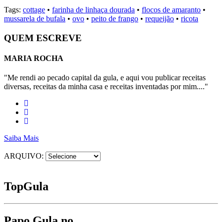
Tags:
cottage
•
farinha de linhaça dourada
•
flocos de amaranto
•
mussarela de bufala
•
ovo
•
peito de frango
•
requeijão
•
ricota
QUEM ESCREVE
MARIA ROCHA
"Me rendi ao pecado capital da gula, e aqui vou publicar receitas
diversas, receitas da minha casa e receitas inventadas por mim...."
Saiba Mais
ARQUIVO:
Top
Gula
Papo Gula no