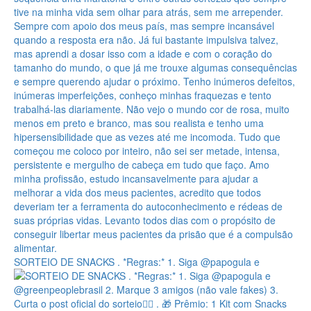
SORTEIO DE SNACKS . *Regras:* 1. Siga @papogula e