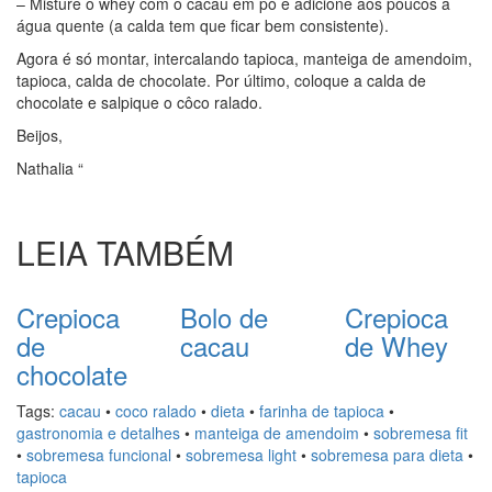
– Misture o whey com o cacau em pó e adicione aos poucos a
água quente (a calda tem que ficar bem consistente).
Agora é só montar, intercalando tapioca, manteiga de amendoim,
tapioca, calda de chocolate. Por último, coloque a calda de
chocolate e salpique o côco ralado.
Beijos,
Nathalia “
LEIA TAMBÉM
Crepioca
Bolo de
Crepioca
de
cacau
de Whey
chocolate
Tags:
cacau
•
coco ralado
•
dieta
•
farinha de tapioca
•
gastronomia e detalhes
•
manteiga de amendoim
•
sobremesa fit
•
sobremesa funcional
•
sobremesa light
•
sobremesa para dieta
•
tapioca