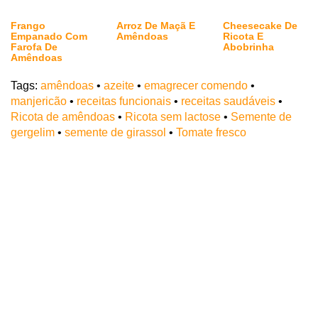
Frango
Arroz De Maçã E
Cheesecake De
Empanado Com
Amêndoas
Ricota E
Farofa De
Abobrinha
Amêndoas
Tags:
amêndoas
•
azeite
•
emagrecer comendo
•
manjericão
•
receitas funcionais
•
receitas saudáveis
•
Ricota de amêndoas
•
Ricota sem lactose
•
Semente de
gergelim
•
semente de girassol
•
Tomate fresco