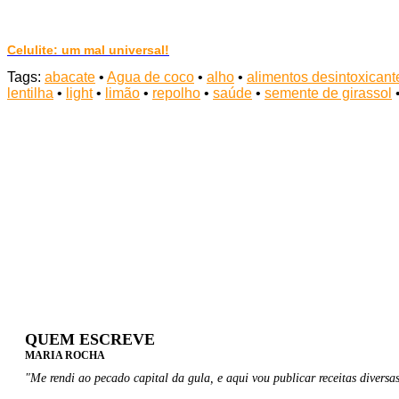
Celulite: um mal universal!
Tags:
abacate
•
Agua de coco
•
alho
•
alimentos desintoxicant
lentilha
•
light
•
limão
•
repolho
•
saúde
•
semente de girassol
QUEM ESCREVE
MARIA ROCHA
"Me rendi ao pecado capital da gula, e aqui vou publicar receitas diversas