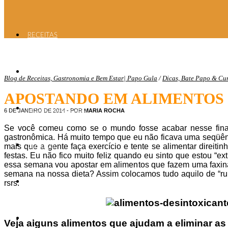
RECEITAS
DICAS
Blog de Receitas, Gastronomia e Bem Estar| Papo Gula
/
Dicas, Bate Papo & Cu
APOSTANDO EM ALIMENTOS
CARDÁPIO DO DIA
6 DE JANEIRO DE 2014
- POR
MARIA ROCHA
Se você comeu como se o mundo fosse acabar nesse final
gastronômica. Há muito tempo que eu não ficava uma seqüênc
mais que a gente faça exercício e tente se alimentar direit
PLAYLIST
festas. Eu não fico muito feliz quando eu sinto que estou “ex
essa semana vou apostar em alimentos que fazem uma faxina
semana na nossa dieta? Assim colocamos tudo aquilo de “ru
rsrs.
PAPO PSI
S.O.S. GULA
Veja alguns alimentos que ajudam a eliminar as