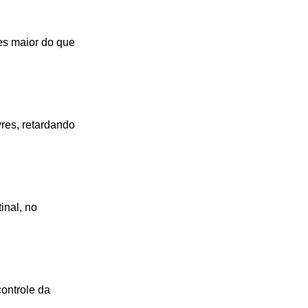
zes maior do que
vres, retardando
inal, no
controle da