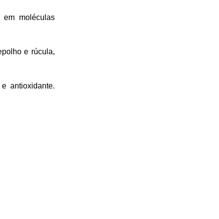
s em moléculas
epolho e rúcula,
e antioxidante.