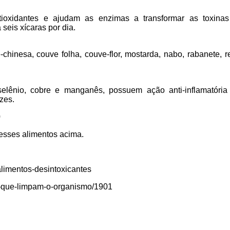
ntioxidantes e ajudam as enzimas a transformar as toxina
seis xícaras por dia.
chinesa, couve folha, couve-flor, mostarda, nabo, rabanete, r
elênio, cobre e manganês, possuem ação anti-inflamatória 
zes.
desses alimentos acima.
-alimentos-desintoxicantes
os-que-limpam-o-organismo/1901