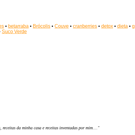
es
•
betarraba
•
Brócolis
•
Couve
•
cranberries
•
detox
•
dieta
•
g
•
Suco Verde
, receitas da minha casa e receitas inventadas por mim...."