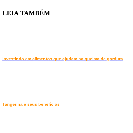
LEIA TAMBÉM
Investindo em alimentos que ajudam na queima de gordura
Tangerina e seus benefícios