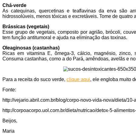
Chá-verde
As catequinas, quercetinas e teaflavinas da erva são a
hidrossolúveis, menos tóxicas e excretáveis. Tome de quatro a 
Brássicas (vegetais)
Esse grupo de vegetais, composto por agrião, brócoli, couve-
tem função antitumoral e ajuda na eliminação das toxinas.
Oleaginosas (castanhas)
Ricas em vitamina E, ômega-3, cálcio, magnésio, zinco, s
Consuma castanhas, como a do Pará, amêndoas, avelãs e no
Para a receita do suco verde,
clique aqui
, ele engloba muito 
Fonte:
http://vejario.abril.com.br/blog/corpo-novo-vida-nova/dieta/10
http://corpoacorpo.uol.com.br/dieta/nutricao/detox-5-aliment
Beijos,
Maria