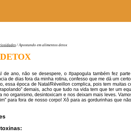
riosidades
/
Apostando em alimentos detox
 DETOX
 de ano, não se desespere, o #papogula também fez parte 
ia de dias fora da minha rotina, confesso que me dá um certo
inho, essa época de Natal/Réveillon complica, pois tem muita
trapolando” demais, acho que tudo na vida tem que ter um equil
 no organismo, desintoxicam e nos deixam mais leves. Vamos 
im” para fora de nosso corpo! Xô para as gordurinhas que nã
 toxinas: