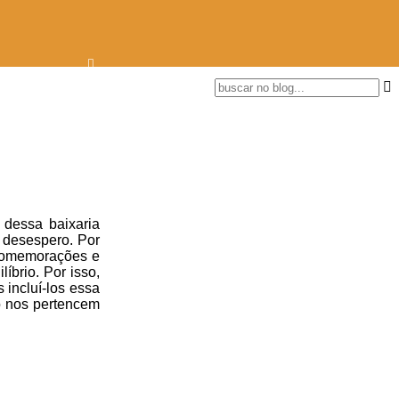
dessa baixaria
 desespero. Por
s comemorações e
íbrio. Por isso,
incluí-los essa
o nos pertencem