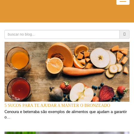
Togg
navig
5 SUCOS PARA TE AJUDAR A MANTER O BRONZEADO
Cenoura e beterraba são exemplos de alimentos que ajudam a garantir
o…