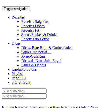
Toggle navigation
Receitas
Receitas Salgadas
Receitas Doces
Receitas Fit
Sucos/Shakes & Drinks
Receitas do Leitor
Dicas
Dicas, Bate Papo & Curiosidades
Papo Gula por aí…
#PapoGulaRun
Dicas da Nutri Julia Engel
Antes & Depois
Cardápio do dia
Playlist
Papo PSI
S.O.S. Gula
Blog de Receitas, Gastronomia e Bem Estar| Papo Gula
/
Dicas,