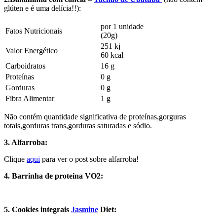
glúten e é uma delícia!!):
por 1 unidade
Fatos Nutricionais
(20g)
251 kj
Valor Energético
60 kcal
Carboidratos
16 g
Proteínas
0 g
Gorduras
0 g
Fibra Alimentar
1 g
Não contém quantidade significativa de proteínas,gorguras
totais,gorduras trans,gorduras saturadas e sódio.
3. Alfarroba:
Clique
aqui
para ver o post sobre alfarroba!
4. Barrinha de proteina VO2:
5. Cookies integrais
Jasmine
Diet: