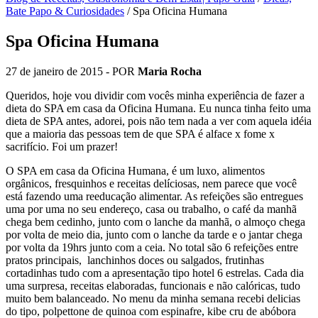
Bate Papo & Curiosidades
/
Spa Oficina Humana
Spa Oficina Humana
27 de janeiro de 2015
- POR
Maria Rocha
Queridos, hoje vou dividir com vocês minha experiência de fazer a
dieta do SPA em casa da Oficina Humana. Eu nunca tinha feito uma
dieta de SPA antes, adorei, pois não tem nada a ver com aquela idéia
que a maioria das pessoas tem de que SPA é alface x fome x
sacrifício. Foi um prazer!
O SPA em casa da Oficina Humana, é um luxo, alimentos
orgânicos, fresquinhos e receitas delíciosas, nem parece que você
está fazendo uma reeducação alimentar. As refeições são entregues
uma por uma no seu endereço, casa ou trabalho, o café da manhã
chega bem cedinho, junto com o lanche da manhã, o almoço chega
por volta de meio dia, junto com o lanche da tarde e o jantar chega
por volta da 19hrs junto com a ceia. No total são 6 refeições entre
pratos principais, lanchinhos doces ou salgados, frutinhas
cortadinhas tudo com a apresentação tipo hotel 6 estrelas. Cada dia
uma surpresa, receitas elaboradas, funcionais e não calóricas, tudo
muito bem balanceado. No menu da minha semana recebi delicias
do tipo, polpettone de quinoa com espinafre, kibe cru de abóbora