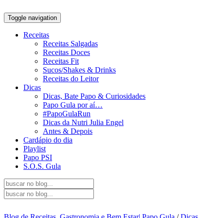
Toggle navigation
Receitas
Receitas Salgadas
Receitas Doces
Receitas Fit
Sucos/Shakes & Drinks
Receitas do Leitor
Dicas
Dicas, Bate Papo & Curiosidades
Papo Gula por aí…
#PapoGulaRun
Dicas da Nutri Julia Engel
Antes & Depois
Cardápio do dia
Playlist
Papo PSI
S.O.S. Gula
Blog de Receitas, Gastronomia e Bem Estar| Papo Gula
/
Dicas,