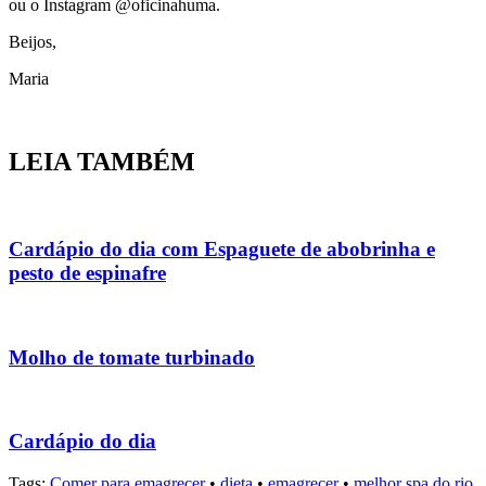
ou o Instagram @oficinahuma.
Beijos,
Maria
LEIA TAMBÉM
Cardápio do dia com Espaguete de abobrinha e
pesto de espinafre
Molho de tomate turbinado
Cardápio do dia
Tags:
Comer para emagrecer
•
dieta
•
emagrecer
•
melhor spa do rio