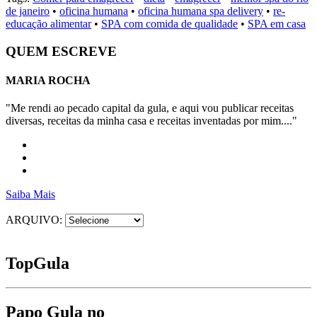
de janeiro
•
oficina humana
•
oficina humana spa delivery
•
re-
educação alimentar
•
SPA com comida de qualidade
•
SPA em casa
QUEM ESCREVE
MARIA ROCHA
"Me rendi ao pecado capital da gula, e aqui vou publicar receitas
diversas, receitas da minha casa e receitas inventadas por mim...."
Saiba Mais
ARQUIVO:
Top
Gula
Papo Gula no