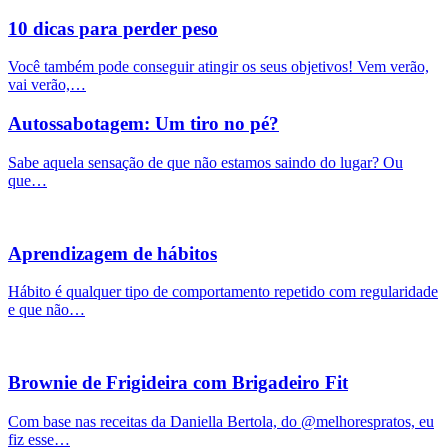
10 dicas para perder peso
Você também pode conseguir atingir os seus objetivos! Vem verão,
vai verão,…
Autossabotagem: Um tiro no pé?
Sabe aquela sensação de que não estamos saindo do lugar? Ou
que…
Aprendizagem de hábitos
Hábito é qualquer tipo de comportamento repetido com regularidade
e que não…
Brownie de Frigideira com Brigadeiro Fit
Com base nas receitas da Daniella Bertola, do @melhorespratos, eu
fiz esse…