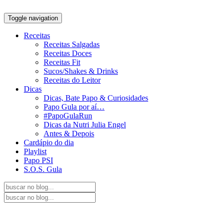
Toggle navigation
Receitas
Receitas Salgadas
Receitas Doces
Receitas Fit
Sucos/Shakes & Drinks
Receitas do Leitor
Dicas
Dicas, Bate Papo & Curiosidades
Papo Gula por aí…
#PapoGulaRun
Dicas da Nutri Julia Engel
Antes & Depois
Cardápio do dia
Playlist
Papo PSI
S.O.S. Gula