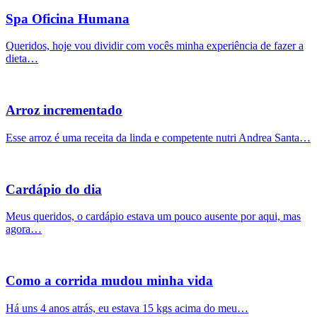
Spa Oficina Humana
Queridos, hoje vou dividir com vocês minha experiência de fazer a
dieta…
Arroz incrementado
Esse arroz é uma receita da linda e competente nutri Andrea Santa…
Cardápio do dia
Meus queridos, o cardápio estava um pouco ausente por aqui, mas
agora…
Como a corrida mudou minha vida
Há uns 4 anos atrás, eu estava 15 kgs acima do meu…