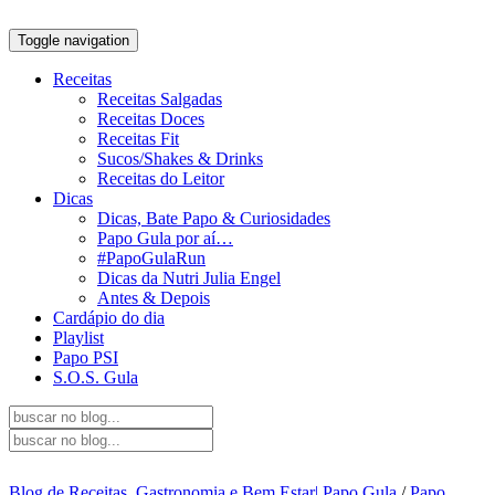
Toggle navigation
Receitas
Receitas Salgadas
Receitas Doces
Receitas Fit
Sucos/Shakes & Drinks
Receitas do Leitor
Dicas
Dicas, Bate Papo & Curiosidades
Papo Gula por aí…
#PapoGulaRun
Dicas da Nutri Julia Engel
Antes & Depois
Cardápio do dia
Playlist
Papo PSI
S.O.S. Gula
Blog de Receitas, Gastronomia e Bem Estar| Papo Gula
/
Papo