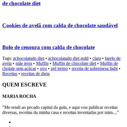
de chocolate diet
Cookies de avelã com calda de chocolate saudável
Bolo de cenoura com calda de chocolate
Tags:
achocolatado diet
•
achocolatado diet gold
•
clara
•
farelo de
aveia
•
mãe terra
•
Muffin
•
Muffin de chocolate diet
•
Muffin de
cholate sem açúcar
•
ovo
•
pré treino
•
receita de sobremesa light
•
Receitas
•
receitas de dieta
QUEM ESCREVE
MARIA ROCHA
"Me rendi ao pecado capital da gula, e aqui vou publicar receitas
diversas, receitas da minha casa e receitas inventadas por mim...."