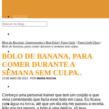
RECEITAS
DICAS
Blog de Receitas, Gastronomia e Bem Estar| Papo Gula
/
Papo Light Doce
/
Bolo de banana, para comer durante a semana sem culpa..
CARDÁPIO DO DIA
BOLO DE BANANA, PARA
COMER DURANTE A
PLAYLIST
SEMANA SEM CULPA..
13 DE MAIO DE 2013
- POR
MARIA ROCHA
PAPO PSI
Conheço uma personal trainer que tem um corpão e que
vivia comentando que fazia esse bolo em casa. Eu ficava
com água na boca, até que um dia ela me passou a receita.
S.O.S. GULA
Não era pra menos, o bolo é uma delícia, só leva