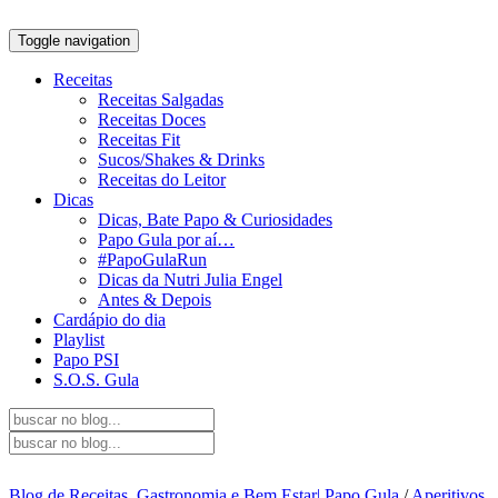
Toggle navigation
Receitas
Receitas Salgadas
Receitas Doces
Receitas Fit
Sucos/Shakes & Drinks
Receitas do Leitor
Dicas
Dicas, Bate Papo & Curiosidades
Papo Gula por aí…
#PapoGulaRun
Dicas da Nutri Julia Engel
Antes & Depois
Cardápio do dia
Playlist
Papo PSI
S.O.S. Gula
Blog de Receitas, Gastronomia e Bem Estar| Papo Gula
/
Aperitivos