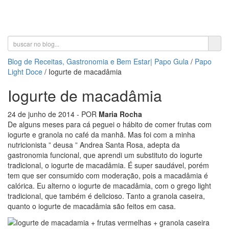
Toggle
navigati
Blog de Receitas, Gastronomia e Bem Estar| Papo Gula
/
Papo
Light Doce
/
Iogurte de macadâmia
Iogurte de macadâmia
24 de junho de 2014
- POR
Maria Rocha
De alguns meses para cá peguei o hábito de comer frutas com
iogurte e granola no café da manhã. Mas foi com a minha
nutricionista ” deusa ” Andrea Santa Rosa, adepta da
gastronomia funcional, que aprendi um substituto do iogurte
tradicional, o iogurte de macadâmia. É super saudável, porém
tem que ser consumido com moderação, pois a macadâmia é
calórica. Eu alterno o iogurte de macadâmia, com o grego light
tradicional, que também é delicioso. Tanto a granola caseira,
quanto o iogurte de macadâmia são feitos em casa.