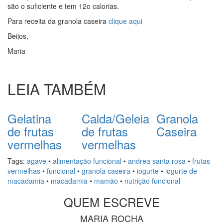
são o suficiente e tem 12o calorias.
Para receita da granola caseira
clique aqui
Beijos,
Maria
LEIA TAMBÉM
Gelatina
Calda/Geleia
Granola
de frutas
de frutas
Caseira
vermelhas
vermelhas
Tags:
agave
•
alimentação funcional
•
andrea santa rosa
•
frutas
vermelhas
•
funcional
•
granola caseira
•
iogurte
•
iogurte de
macadamia
•
macadamia
•
mamão
•
nutrição funcional
QUEM ESCREVE
MARIA ROCHA