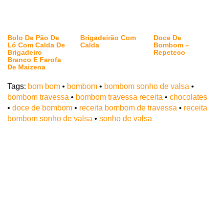
Bolo De Pão De
Brigadeirão Com
Doce De
Ló Com Calda De
Calda
Bombom –
Brigadeiro
Repeteco
Branco E Farofa
De Maizena
Tags:
bom bom
•
bombom
•
bombom sonho de valsa
•
bombom travessa
•
bombom travessa receita
•
chocolates
•
doce de bombom
•
receita bombom de travessa
•
receita
bombom sonho de valsa
•
sonho de valsa