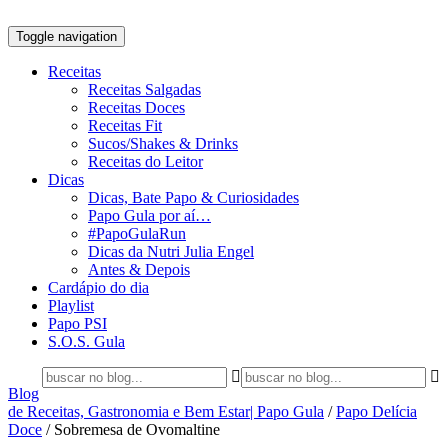
Toggle navigation
Receitas
Receitas Salgadas
Receitas Doces
Receitas Fit
Sucos/Shakes & Drinks
Receitas do Leitor
Dicas
Dicas, Bate Papo & Curiosidades
Papo Gula por aí…
#PapoGulaRun
Dicas da Nutri Julia Engel
Antes & Depois
Cardápio do dia
Playlist
Papo PSI
S.O.S. Gula
Blog
de Receitas, Gastronomia e Bem Estar| Papo Gula
/
Papo Delícia
Doce
/
Sobremesa de Ovomaltine