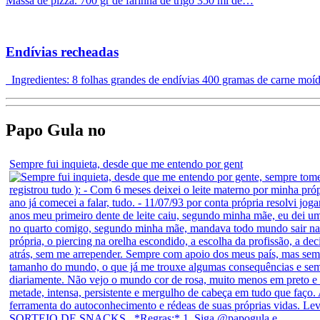
Massa de pizza. 700 gr de farinha de trigo 350 ml de…
Endívias recheadas
Ingredientes: 8 folhas grandes de endívias 400 gramas de carne mo
Papo Gula no
Sempre fui inquieta, desde que me entendo por gent
SORTEIO DE SNACKS . *Regras:* 1. Siga @papogula e