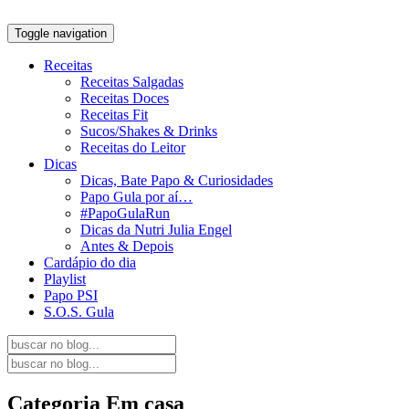
Toggle navigation
Receitas
Receitas Salgadas
Receitas Doces
Receitas Fit
Sucos/Shakes & Drinks
Receitas do Leitor
Dicas
Dicas, Bate Papo & Curiosidades
Papo Gula por aí…
#PapoGulaRun
Dicas da Nutri Julia Engel
Antes & Depois
Cardápio do dia
Playlist
Papo PSI
S.O.S. Gula
Categoria
Em casa