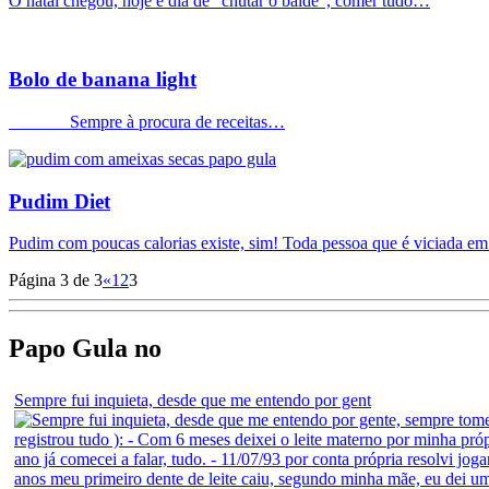
O natal chegou, hoje é dia de “chutar o balde”, comer tudo…
Bolo de banana light
Sempre à procura de receitas…
Pudim Diet
Pudim com poucas calorias existe, sim! Toda pessoa que é viciada 
Página 3 de 3
«
1
2
3
Papo Gula no
Sempre fui inquieta, desde que me entendo por gent