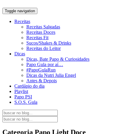
Toggle navigation
Receitas
Receitas Salgadas
Receitas Doces
Receitas Fit
Sucos/Shakes & Drinks
Receitas do Leitor
Dicas
Dicas, Bate Papo & Curiosidades
Papo Gula por aí…
#PapoGulaRun
Dicas da Nutri Julia Engel
Antes & Depois
Cardápio do dia
Playlist
Papo PSI
S.O.S. Gula
Categoria
Papo Light Doce