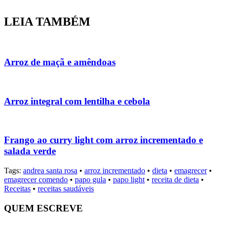
LEIA TAMBÉM
Arroz de maçã e amêndoas
Arroz integral com lentilha e cebola
Frango ao curry light com arroz incrementado e
salada verde
Tags:
andrea santa rosa
•
arroz incrementado
•
dieta
•
emagrecer
•
emagrecer comendo
•
papo gula
•
papo light
•
receita de dieta
•
Receitas
•
receitas saudáveis
QUEM ESCREVE