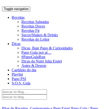
Toggle navigation
Receitas
Receitas Salgadas
Receitas Doces
Receitas Fit
Sucos/Shakes & Drinks
Receitas do Leitor
Dicas
Dicas, Bate Papo & Curiosidades
Papo Gula por aí…
#PapoGulaRun
Dicas da Nutri Julia Engel
Antes & Depois
Cardápio do dia
Playlist
Papo PSI
S.O.S. Gula
Blog de Receitas, Gastronomia e Bem Estar| Papo Gula
/
Papo