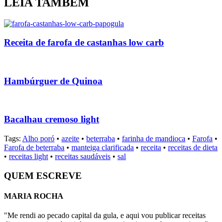
LEIA TAMBÉM
Receita de farofa de castanhas low carb
Hambúrguer de Quinoa
Bacalhau cremoso light
Tags:
Alho poró
•
azeite
•
beterraba
•
farinha de mandioca
•
Farofa
•
Farofa de beterraba
•
manteiga clarificada
•
receita
•
receitas de dieta
•
receitas light
•
receitas saudáveis
•
sal
QUEM ESCREVE
MARIA ROCHA
"Me rendi ao pecado capital da gula, e aqui vou publicar receitas