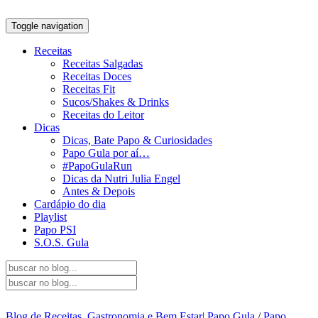
Toggle navigation
Receitas
Receitas Salgadas
Receitas Doces
Receitas Fit
Sucos/Shakes & Drinks
Receitas do Leitor
Dicas
Dicas, Bate Papo & Curiosidades
Papo Gula por aí…
#PapoGulaRun
Dicas da Nutri Julia Engel
Antes & Depois
Cardápio do dia
Playlist
Papo PSI
S.O.S. Gula
Blog de Receitas, Gastronomia e Bem Estar| Papo Gula
/
Papo